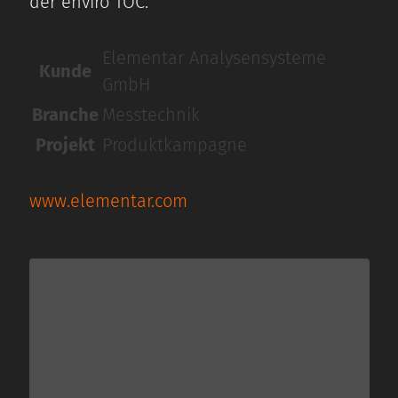
der enviro TOC.
Elementar Analysensysteme
Kunde
GmbH
Branche
Messtechnik
Projekt
Produktkampagne
www.elementar.com